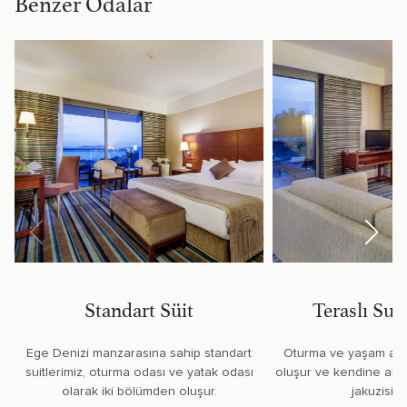
Benzer Odalar
Standart Süit
Teraslı Sup
Ege Denizi manzarasına sahip standart
Oturma ve yaşam alan
suitlerimiz, oturma odası ve yatak odası
oluşur ve kendine ait 
olarak iki bölümden oluşur.
jakuzisi b