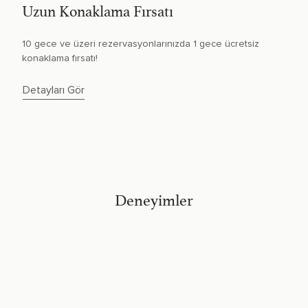
Uzun Konaklama Fırsatı
10 gece ve üzeri rezervasyonlarınızda 1 gece ücretsiz
konaklama fırsatı!
Detayları Gör
Deneyimler
Pine Bay'de deneyimleyebileceğiniz aktiviteleri keşfedin. Mutlaka
görmeniz gereken Marina'mızı keşfedin ve etrafınızı bölgenin
güzellikleri ile donatın.