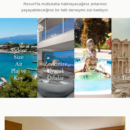
Resort'ta mutlulukla hatırlayacağınız anlarınızı
yaşayabileceğiniz bir tatil deneyimi sizi bekliyor.
Sadece
Size
Ait
Zevkinize
Plaj ve
Uyacak
Eğlenceli
Ef
Koy
Odalar
Aktiviteler
Tur