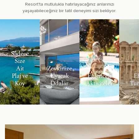
Resort'ta mutlulukla hatırlayacağınız anlarınızı
yaşayabileceğiniz bir tatil deneyimi sizi bekliyor.
Sadece
Size
Ait
Zevkinize
Plaj ve
Uyacak
Eğlenceli
Ef
Koy
Odalar
Aktiviteler
Tur