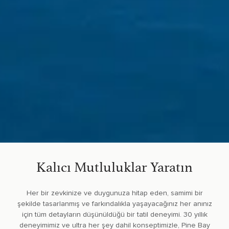
Kalıcı Mutluluklar Yaratın
Her bir zevkinize ve duygunuza hitap eden, samimi bir
şekilde tasarlanmış ve farkındalıkla yaşayacağınız her anınız
için tüm detayların düşünüldüğü bir tatil deneyimi. 30 yıllık
deneyimimiz ve ultra her şey dahil konseptimizle, Pine Bay