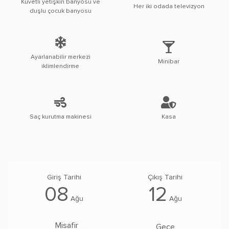
Küvetli yetişkin banyosu ve
Her iki odada televizyon
duşlu çocuk banyosu
Ayarlanabilir merkezi
Minibar
iklimlendirme
Saç kurutma makinesi
Kasa
08
12
Ağu
Ağu
Misafir
Gece