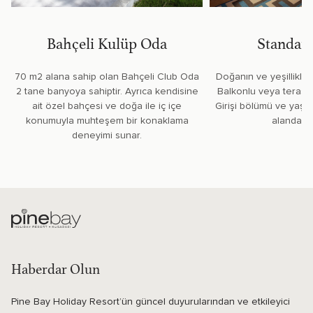
Bahçeli Kulüp Oda
Standart
70 m2 alana sahip olan Bahçeli Club Oda
Doğanın ve yeşillikleri
2 tane banyoya sahiptir. Ayrıca kendisine
Balkonlu veya teraslı
ait özel bahçesi ve doğa ile iç içe
Girişi bölümü ve yaşa
konumuyla muhteşem bir konaklama
alandan o
deneyimi sunar.
Haberdar Olun
Pine Bay Holiday Resort’ün güncel duyurularından ve etkileyici