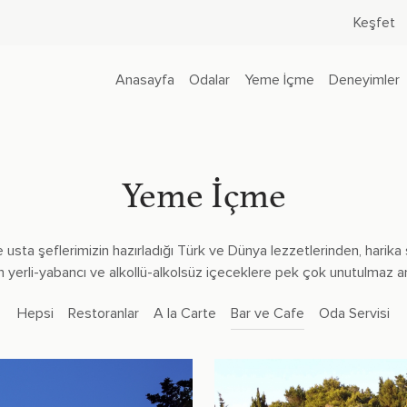
Keşfet
Anasayfa
Odalar
Yeme İçme
Deneyimler
Yeme İçme
de usta şeflerimizin hazırladığı Türk ve Dünya lezzetlerinden, har
 yerli-yabancı ve alkollü-alkolsüz içeceklere pek çok unutulmaz anı 
Hepsi
Restoranlar
A la Carte
Bar ve Cafe
Oda Servisi