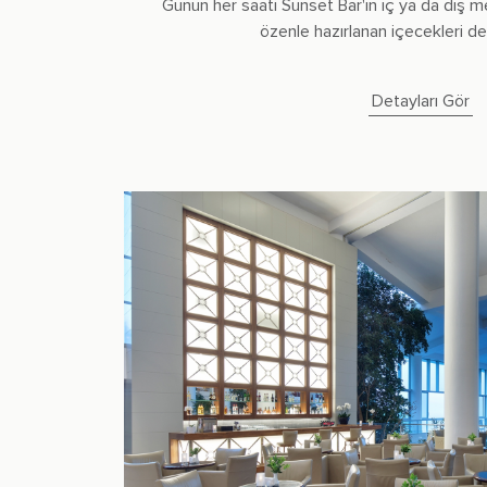
Günün her saati Sunset Bar'ın iç ya da dış 
özenle hazırlanan içecekleri den
Detayları Gör