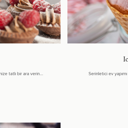
I
e tatlı bir ara verin....
Serinletici ev yapım