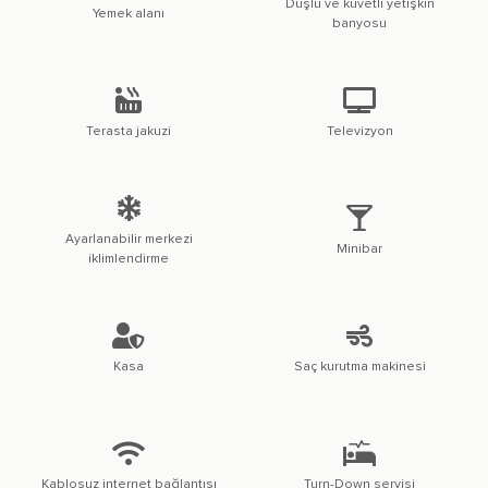
Duşlu ve küvetli yetişkin
Yemek alanı
banyosu
Terasta jakuzi
Televizyon
Ayarlanabilir merkezi
Minibar
iklimlendirme
Kasa
Saç kurutma makinesi
Kablosuz internet bağlantısı
Turn-Down servisi