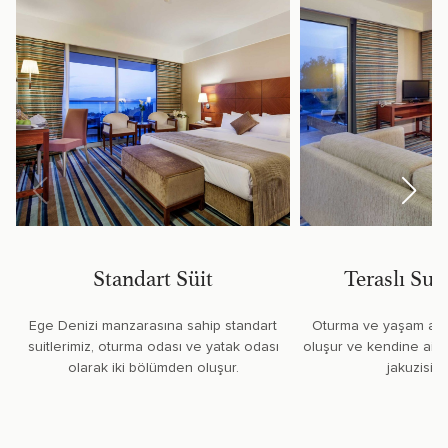
Standart Süit
Teraslı Sup
Ege Denizi manzarasına sahip standart
Oturma ve yaşam alan
suitlerimiz, oturma odası ve yatak odası
oluşur ve kendine ait 
olarak iki bölümden oluşur.
jakuzisi b