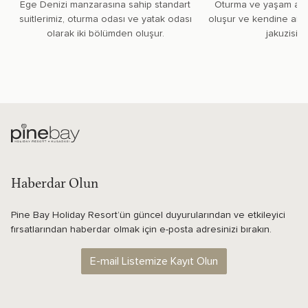
Ege Denizi manzarasına sahip standart
Oturma ve yaşam alan
suitlerimiz, oturma odası ve yatak odası
oluşur ve kendine ait 
olarak iki bölümden oluşur.
jakuzisi b
Haberdar Olun
Pine Bay Holiday Resort’ün güncel duyurularından ve etkileyici
fırsatlarından haberdar olmak için e-posta adresinizi bırakın.
E-mail Listemize Kayıt Olun