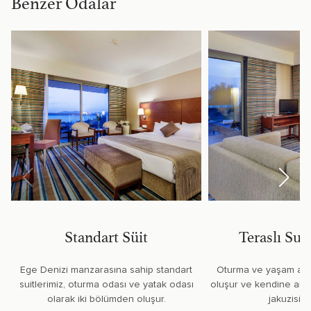
Benzer Odalar
Standart Süit
Teraslı Sup
Ege Denizi manzarasına sahip standart
Oturma ve yaşam alan
suitlerimiz, oturma odası ve yatak odası
oluşur ve kendine ait 
olarak iki bölümden oluşur.
jakuzisi b