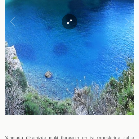
Yarımada ülkemizde maki florasının en iyi örneklerine sahip