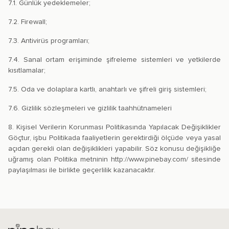
7.1. Günlük yedeklemeler;
7.2. Firewall;
7.3. Antivirüs programları;
7.4. Sanal ortam erişiminde şifreleme sistemleri ve yetkilerde
kısıtlamalar;
7.5. Oda ve dolaplara kartlı, anahtarlı ve şifreli giriş sistemleri;
7.6. Gizlilik sözleşmeleri ve gizlilik taahhütnameleri
8. Kişisel Verilerin Korunması Politikasında Yapılacak Değişiklikler
Göçtur, işbu Politikada faaliyetlerin gerektirdiği ölçüde veya yasal
açıdan gerekli olan değişiklikleri yapabilir. Söz konusu değişikliğe
uğramış olan Politika metninin http://www.pinebay.com/ sitesinde
paylaşılması ile birlikte geçerlilik kazanacaktır.