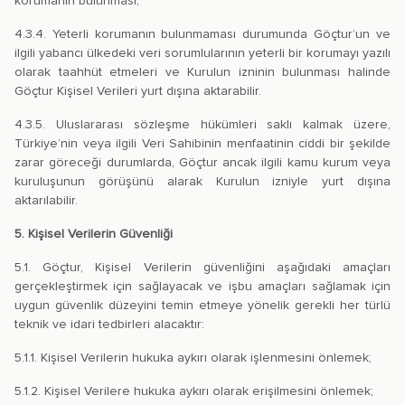
korumanın bulunması;
4.3.4. Yeterli korumanın bulunmaması durumunda Göçtur’un ve
ilgili yabancı ülkedeki veri sorumlularının yeterli bir korumayı yazılı
olarak taahhüt etmeleri ve Kurulun izninin bulunması halinde
Göçtur Kişisel Verileri yurt dışına aktarabilir.
4.3.5. Uluslararası sözleşme hükümleri saklı kalmak üzere,
Türkiye’nin veya ilgili Veri Sahibinin menfaatinin ciddi bir şekilde
zarar göreceği durumlarda, Göçtur ancak ilgili kamu kurum veya
kuruluşunun görüşünü alarak Kurulun izniyle yurt dışına
aktarılabilir.
5. Kişisel Verilerin Güvenliği
5.1. Göçtur, Kişisel Verilerin güvenliğini aşağıdaki amaçları
gerçekleştirmek için sağlayacak ve işbu amaçları sağlamak için
uygun güvenlik düzeyini temin etmeye yönelik gerekli her türlü
teknik ve idari tedbirleri alacaktır:
5.1.1. Kişisel Verilerin hukuka aykırı olarak işlenmesini önlemek;
5.1.2. Kişisel Verilere hukuka aykırı olarak erişilmesini önlemek;