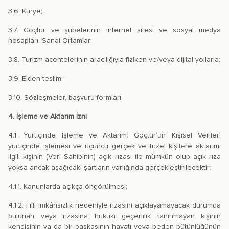
3.6. Kurye;
3.7. Göçtur ve şubelerinin internet sitesi ve sosyal medya
hesapları, Sanal Ortamlar;
3.8. Turizm acentelerinin aracılığıyla fiziken ve/veya dijital yollarla;
3.9. Elden teslim;
3.10. Sözleşmeler, başvuru formları.
4. İşleme ve Aktarım İzni
4.1. Yurtiçinde İşleme ve Aktarım: Göçtur’un Kişisel Verileri
yurtiçinde işlemesi ve üçüncü gerçek ve tüzel kişilere aktarımı
ilgili kişinin (Veri Sahibinin) açık rızası ile mümkün olup açık rıza
yoksa ancak aşağıdaki şartların varlığında gerçekleştirilecektir:
4.1.1. Kanunlarda açıkça öngörülmesi;
4.1.2. Fiili imkânsızlık nedeniyle rızasını açıklayamayacak durumda
bulunan veya rızasına hukuki geçerlilik tanınmayan kişinin
kendisinin ya da bir başkasının hayatı veya beden bütünlüğünün